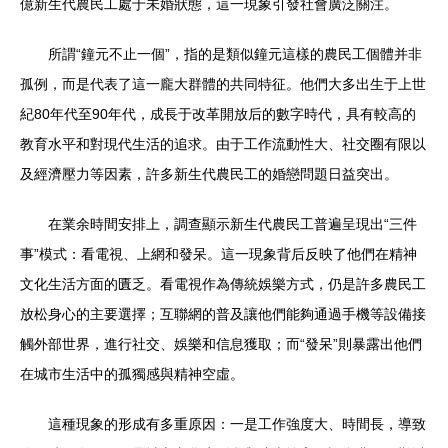
億新生代農民工處于未婚狀態，這一現象引發社會廣泛關注。
所謂“鐘元不止一個”，指的是類似鐘元這樣的農民工個體并非
孤例，而是代表了這一龐大群體的共同特征。他們大多出生于上世
紀80年代至90年代，成長于改革開放后的數字時代，具有較高的
教育水平和對現代生活的追求。由于工作流動性大、社交圈有限以
及經濟壓力等因素，許多新生代農民工的婚戀問題日益突出。
在業余時間安排上，調查顯示新生代農民工普遍呈現出“三件
事”模式：看電視、上網和發呆。這一現象背后反映了他們在精神
文化生活方面的匱乏。看電視作為傳統娛樂方式，仍是許多農民工
放松身心的主要選擇；互聯網的普及讓他們能夠通過手機等設備接
觸外部世界，進行社交、娛樂和信息獲取；而“發呆”則暴露出他們
在城市生活中的孤獨感與精神空虛。
這種現象的形成有多重原因：一是工作強度大、時間長，導致