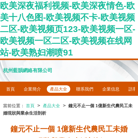
欧美深夜福利视频-欧美深夜情色-欧
美十八色图-欧美视频不卡-欧美视频
二区-欧美视频页123-欧美视频一区-
欧美视频一区二区-欧美视频在线网
站-欧美熟妇潮喷91
杭州藍韻網絡有限公司
首頁
企業簡介
產品大全
聯系我們
企業信息
訪客
>
>
當前位置：
首頁
產品大全
鐘元不止一個 1億新生代農民工未
婚現狀與業余生活剖析
鐘元不止一個 1億新生代農民工未婚